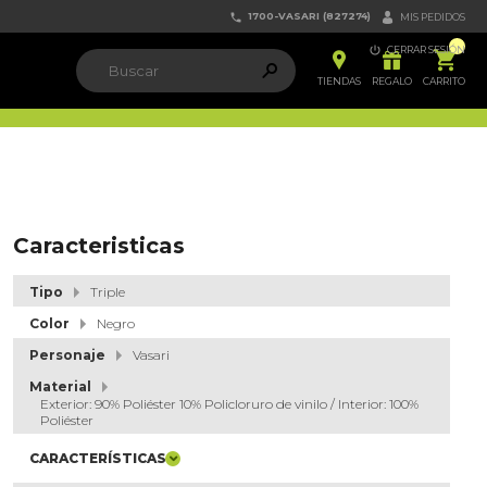
1700-VASARI (827274)


MIS PEDIDOS

CERRAR SESIÓN


ຐ

TIENDAS
REGALO
CARRITO
Caracteristicas
Tipo
Triple
Color
Negro
Personaje
Vasari
Material
Exterior: 90% Poliéster 10% Policloruro de vinilo / Interior: 100%
Poliéster
CARACTERÍSTICAS