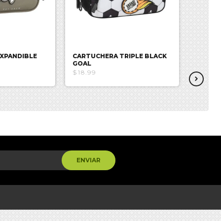
XPANDIBLE
CARTUCHERA TRIPLE BLACK
CARTUC
GOAL
STATE
$18.99
$18.99
ENVIAR