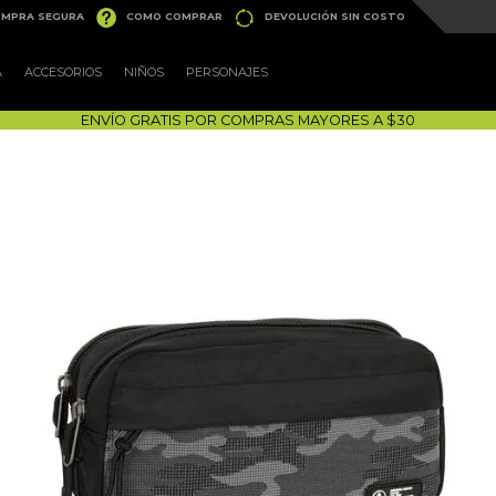


MPRA SEGURA
COMO COMPRAR
DEVOLUCIÓN SIN COSTO
A
ACCESORIOS
NIÑOS
PERSONAJES
ENVÍO GRATIS POR COMPRAS MAYORES A $30