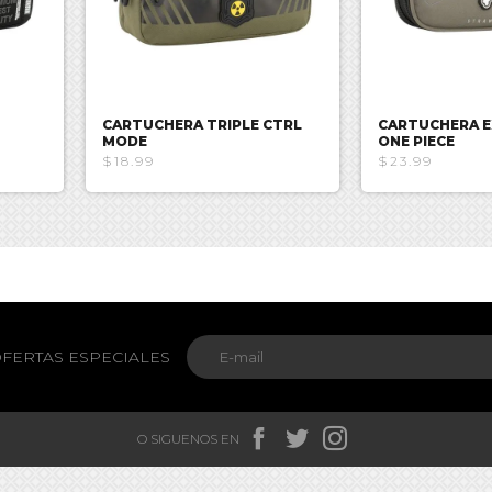
CARTUCHERA TRIPLE CTRL
CARTUCHERA E
MODE
ONE PIECE
$18.99
$23.99
FERTAS ESPECIALES



O SIGUENOS EN