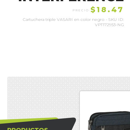
$18.47
Cartuchera triple VASARI en color negro - SKU ID:
VPT172953-NG
PRODUCTOS