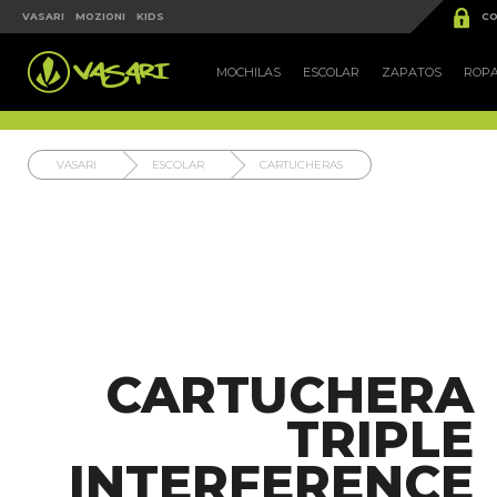


VASARI
MOZIONI
KIDS
CO
MOCHILAS
ESCOLAR
ZAPATOS
ROP
VASARI
ESCOLAR
CARTUCHERAS
CARTUCHERA
TRIPLE
INTERFERENCE