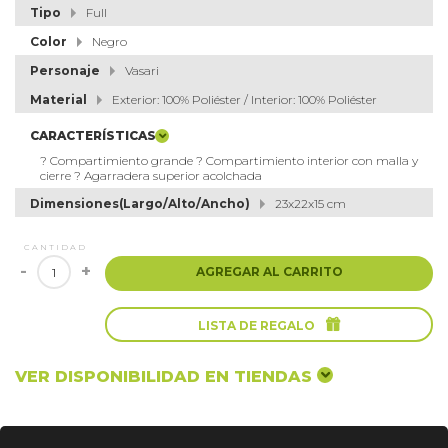
Tipo
Full
Color
Negro
Personaje
Vasari
Material
Exterior: 100% Poliéster / Interior: 100% Poliéster
CARACTERÍSTICAS
? Compartimiento grande ? Compartimiento interior con malla y
cierre ? Agarradera superior acolchada
Dimensiones(Largo/Alto/Ancho)
23x22x15 cm
CANTIDAD
-
+
AGREGAR AL CARRITO

LISTA DE REGALO
VER DISPONIBILIDAD EN TIENDAS