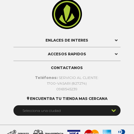

ENLACES DE INTERES
ACCESOS RAPIDOS
CONTACTANOS
Teléfonos:
SERVICIO AL CLIENTE:
1700-VASARI (827274)
0969545239
ENCUENTRA TU TIENDA MAS CERCANA


Selecciona una ciudad
Quito
Cuenca