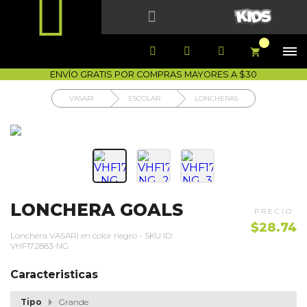


1700-VASARI (827274)
MIS PEDIDOS





COMPRA SEGURA
COMO COMPRAR
DEVOLUCIÓN SIN COSTO




ENVÍO GRATIS POR COMPRAS MAYORES A $30
VASARI
ESCOLAR
LONCHERAS
LONCHERA GOALS
$28.74
Lonchera VASARI en color negro - SKU ID:
VHF172883-NG
Caracteristicas
Tipo
Grande