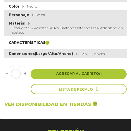
Color
Negro
Personaje
Vasari
Material
Exterior: 95% Poliéster 5% Poliuretano / Interior: 100% Polietileno vinil
acetato
CARACTERÍSTICAS
Dimensiones(Largo/Alto/Ancho)
23.5x21x15.5 cm
CANTIDAD
-
+
AGREGAR AL CARRITO
ຐ

LISTA DE REGALO
VER DISPONIBILIDAD EN TIENDAS