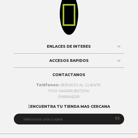

ENLACES DE INTERES
ACCESOS RAPIDOS
CONTACTANOS
Teléfonos:
SERVICIO AL CLIENTE:
1700-VASARI (827274)
0969545239
ENCUENTRA TU TIENDA MAS CERCANA


Selecciona una ciudad
Quito