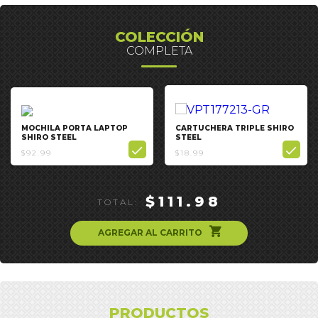
COLECCIÓN
COMPLETA
MOCHILA PORTA LAPTOP
CARTUCHERA TRIPLE SHIRO
SHIRO STEEL
STEEL


$92.99
$18.99
$111.98
TOTAL:
ຐ
AGREGAR AL CARRITO
PRODUCTOS