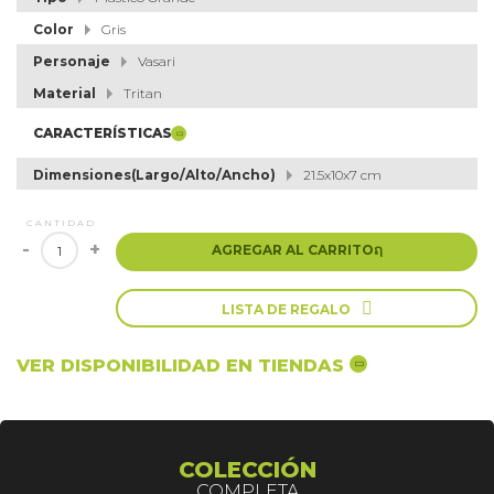
Color
Gris
Personaje
Vasari
Material
Tritan
CARACTERÍSTICAS
Dimensiones(Largo/Alto/Ancho)
21.5x10x7 cm
CANTIDAD
-
+
AGREGAR AL CARRITO
ຐ

LISTA DE REGALO
VER DISPONIBILIDAD EN TIENDAS
COLECCIÓN
COMPLETA