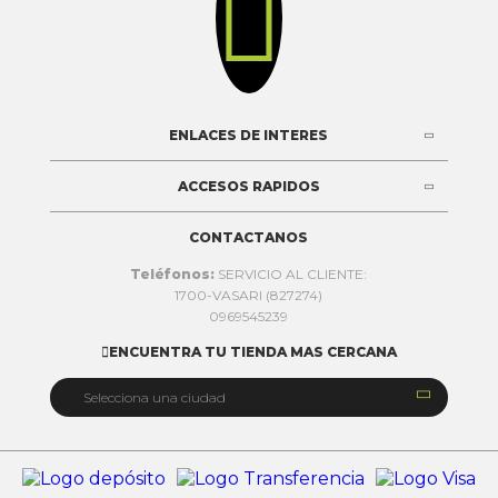

ENLACES DE INTERES
ACCESOS RAPIDOS
CONTACTANOS
Teléfonos:
SERVICIO AL CLIENTE:
1700-VASARI (827274)
0969545239
ENCUENTRA TU TIENDA MAS CERCANA


Selecciona una ciudad
Quito
Cuenca