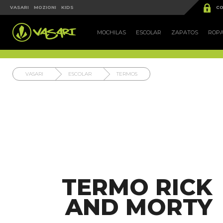


VASARI
MOZIONI
KIDS
CO
MOCHILAS
ESCOLAR
ZAPATOS
ROP
VASARI
ESCOLAR
TERMOS
TERMO RICK
AND MORTY