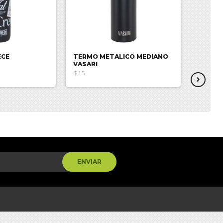
ECE
TERMO METALICO MEDIANO
TERMO
VASARI
VASARI
$15
$24.9
ENVIAR