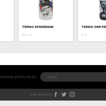
TERMO SPIDERMAN
TERMO ONE PI
$8.49
$15
FERTAS ESPECIALES



O SIGUENOS EN