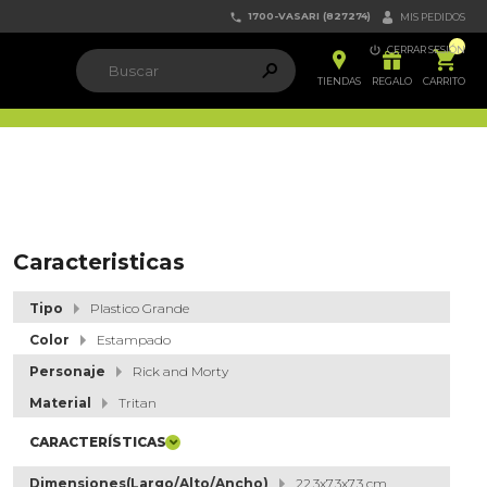
1700-VASARI (827274)


MIS PEDIDOS

CERRAR SESIÓN


ຐ

TIENDAS
REGALO
CARRITO
Caracteristicas
Tipo
Plastico Grande
Color
Estampado
Personaje
Rick and Morty
Material
Tritan
CARACTERÍSTICAS
Dimensiones(Largo/Alto/Ancho)
22.3x7.3x7.3 cm