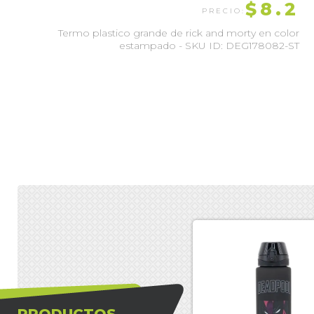
$8.2
Termo plastico grande de rick and morty en color
estampado - SKU ID: DEG178082-ST
PRODUCTOS