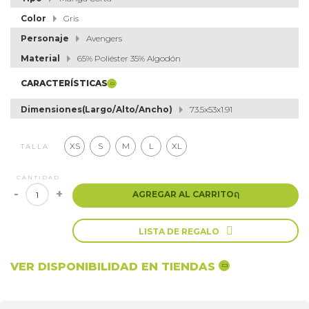
Color
Gris
Personaje
Avengers
Material
65% Poliéster 35% Algodón
CARACTERÍSTICAS
Dimensiones(Largo/Alto/Ancho)
73.5x53x1.91
XS
S
M
L
XL
TALLA
CANTIDAD
-
+
AGREGAR AL CARRITO
ຐ

LISTA DE REGALO
VER DISPONIBILIDAD EN TIENDAS