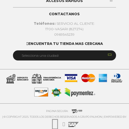
ACCESOS RAPIDOS
CONTACTANOS
Teléfonos:
SERVICIO AL CLIENTE:
1700-VASARI (827274)
0969545239
ENCUENTRA TU TIENDA MAS CERCANA


Selecciona una ciudad
Quito
Cuenca
Daule
Ibarra
Ambato
PAGINA SEGURA:
| © COPYRIGHT 2025. TODOS LOS DERECHOS RESERVADOS A GRUPO PALMON | EMPOWERED BY:

Riobamba
