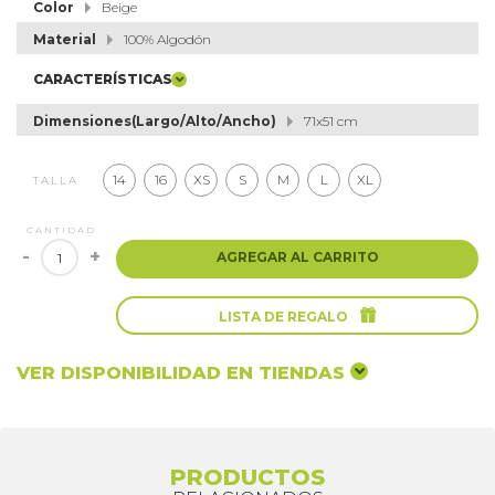
Color
Beige
Material
100% Algodón
CARACTERÍSTICAS
Dimensiones(Largo/Alto/Ancho)
71x51 cm
14
16
XS
S
M
L
XL
TALLA
CANTIDAD
-
+
AGREGAR AL CARRITO

LISTA DE REGALO
VER DISPONIBILIDAD EN TIENDAS
PRODUCTOS