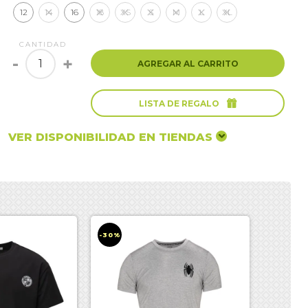
12
14
16
18
XS
S
M
L
XL
CANTIDAD
-
+
AGREGAR AL CARRITO

LISTA DE REGALO
VER DISPONIBILIDAD EN TIENDAS
-30%
-30%