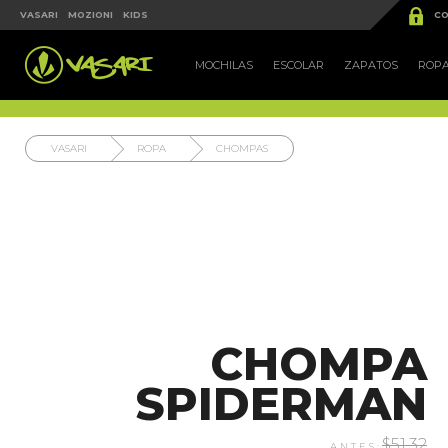


VASARI
MOZIONI
KIDS
CO
MOCHILAS
ESCOLAR
ZAPATOS
ROP
VASARI
ROPA
CHOMPAS
CHOMPA
SPIDERMAN
$51.32