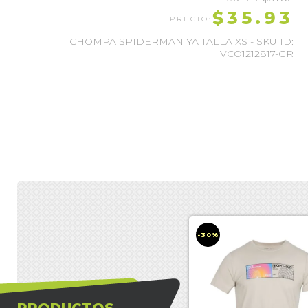
$35.93
CHOMPA SPIDERMAN YA TALLA XS - SKU ID:
VCO1212817-GR
-30%
PRODUCTOS