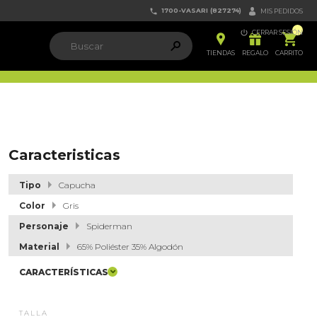
1700-VASARI (827274)


MIS PEDIDOS

CERRAR SESIÓN


ຐ

TIENDAS
REGALO
CARRITO
Caracteristicas
Tipo
Capucha
Color
Gris
Personaje
Spiderman
Material
65% Poliéster 35% Algodón
CARACTERÍSTICAS
TALLA