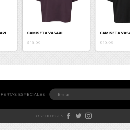
ARI
CAMISETA VASARI
CAMISETA VAS
$19.99
$19.99
FERTAS ESPECIALES



O SIGUENOS EN