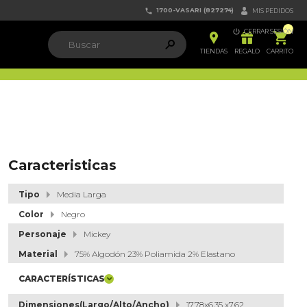
1700-VASARI (827274)


MIS PEDIDOS

CERRAR SESIÓN


ຐ

TIENDAS
REGALO
CARRITO
Caracteristicas
Tipo
Media Larga
Color
Negro
Personaje
Mickey
Material
75% Algodón 23% Poliamida 2% Elastano
CARACTERÍSTICAS
Dimensiones(Largo/Alto/Ancho)
17.78x6.35 x7.62