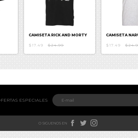
CAMISETA RICK AND MORTY
CAMISETA NA
$17.49
$24.99
$17.49
$24.
FERTAS ESPECIALES



O SIGUENOS EN