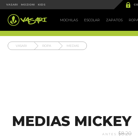


VASARI
MOZIONI
KIDS
CO
MOCHILAS
ESCOLAR
ZAPATOS
ROP
VASARI
ROPA
MEDIAS
MEDIAS MICKEY
$8.20