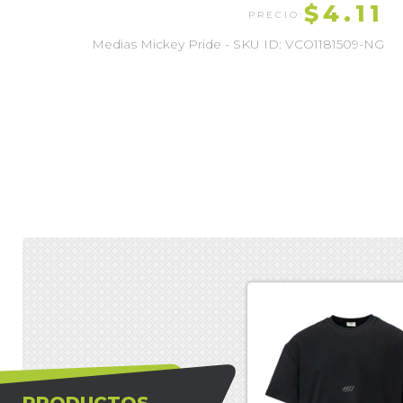
$4.11
Medias Mickey Pride - SKU ID: VCO1181509-NG
PRODUCTOS