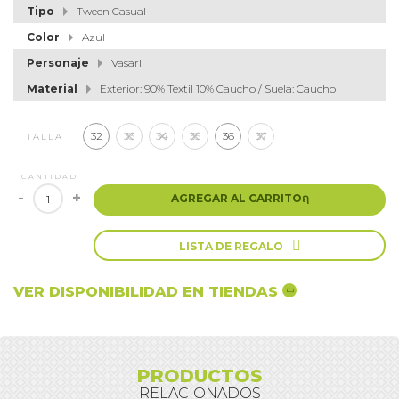
Tipo
Tween Casual
Color
Azul
Personaje
Vasari
Material
Exterior: 90% Textil 10% Caucho / Suela: Caucho
32
33
34
35
36
37
TALLA
CANTIDAD
-
+
AGREGAR AL CARRITO
ຐ

LISTA DE REGALO
VER DISPONIBILIDAD EN TIENDAS
PRODUCTOS
RELACIONADOS