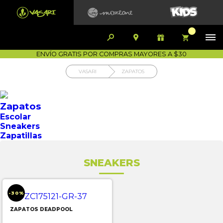


1700-VASARI (827274)
MIS PEDIDOS









COMPRA SEGURA
COMO COMPRAR
DEVOLUCIÓN SIN COSTO
ENVÍO GRATIS POR COMPRAS MAYORES A $30
VASARI
ZAPATOS
Zapatos
Escolar
Sneakers
Zapatillas
SNEAKERS
-30%
ZAPATOS DEADPOOL