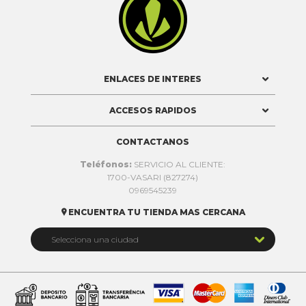

ENLACES DE INTERES
ACCESOS RAPIDOS
CONTACTANOS
Teléfonos:
SERVICIO AL CLIENTE:
1700-VASARI (827274)
0969545239
ENCUENTRA TU TIENDA MAS CERCANA


Selecciona una ciudad
Quito
Cuenca