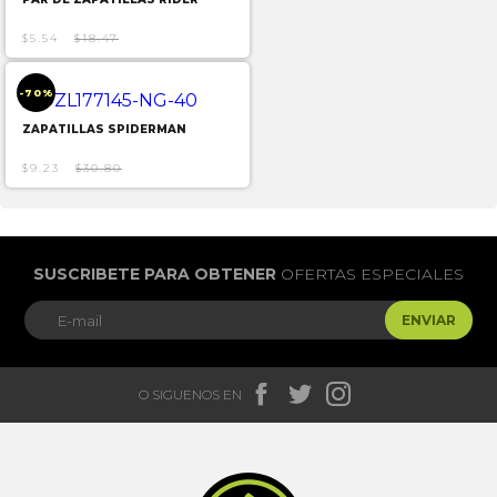
$5.54
$18.47
-70%
ZAPATILLAS SPIDERMAN
$9.23
$30.80
SUSCRIBETE PARA OBTENER
OFERTAS ESPECIALES
ENVIAR



O SIGUENOS EN