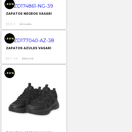
-30%
ZAPATOS NEGROS VASARI
$50.3
$71.86
-30%
ZAPATOS AZULES VASARI
$57.49
$82.13
-30%