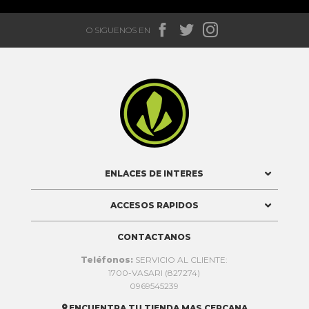



O SIGUENOS EN

ENLACES DE INTERES
ACCESOS RAPIDOS
CONTACTANOS
Teléfonos:
SERVICIO AL CLIENTE:
1700-VASARI (827274)
0969545239
ENCUENTRA TU TIENDA MAS CERCANA
