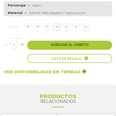
Personaje
Vasari
Material
Exterior: 100% Algodón / Suela: Caucho
38
39
40
41
42
43
44
TALLA
CANTIDAD
-
+
AGREGAR AL CARRITO

LISTA DE REGALO
VER DISPONIBILIDAD EN TIENDAS
PRODUCTOS
RELACIONADOS