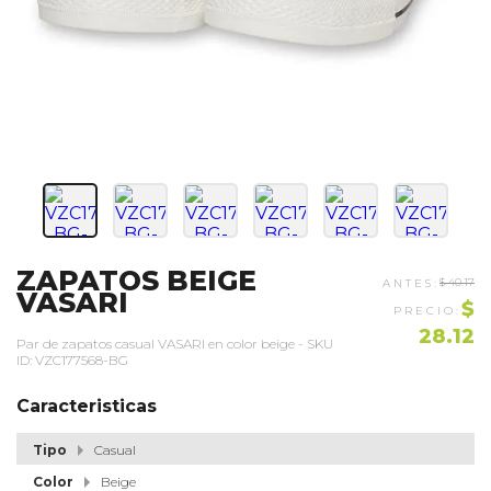
ZAPATOS BEIGE
$ 40.17
VASARI
$
28.12
Par de zapatos casual VASARI en color beige - SKU
ID: VZC177568-BG
Caracteristicas
Tipo
Casual
Color
Beige