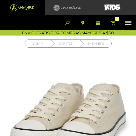


1700-VASARI (827274)
MIS PEDIDOS









COMPRA SEGURA
COMO COMPRAR
DEVOLUCIÓN SIN COSTO
ENVÍO GRATIS POR COMPRAS MAYORES A $30
VASARI
ZAPATOS
SNEAKERS