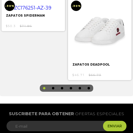
-30%
-30%
ZAPATOS SPIDERMAN
$50.3
$71.86
ZAPATOS DEADPOOL
$46.71
$66.73
SUSCRIBETE PARA OBTENER
OFERTAS ESPECIALES
ENVIAR