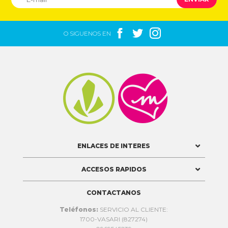



O SIGUENOS EN


ENLACES DE INTERES
ACCESOS RAPIDOS
CONTACTANOS
Teléfonos:
SERVICIO AL CLIENTE:
1700-VASARI (827274)