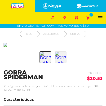


1700-VASARI (827274)
MIS PEDIDOS









COMPRA SEGURA
COMO COMPRAR
DEVOLUCIÓN SIN COSTO
ENVÍO GRATIS POR COMPRAS MAYORES A $30
KIDS
ACCESORIOS
GORRAS
GORRA
SPIDERMAN
$20.53
Protégelo del sol con su gorra infantil de spiderman en color rojo - SKU
ID: DGI174139-RJ-T8
Caracteristicas