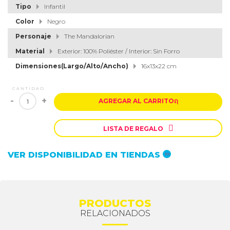
Tipo
Infantil
Color
Negro
Personaje
The Mandalorian
Material
Exterior: 100% Poliéster / Interior: Sin Forro
Dimensiones(Largo/Alto/Ancho)
16x13x22 cm
CANTIDAD
-
+
AGREGAR AL CARRITO
ຐ

LISTA DE REGALO
VER DISPONIBILIDAD EN TIENDAS
PRODUCTOS
RELACIONADOS