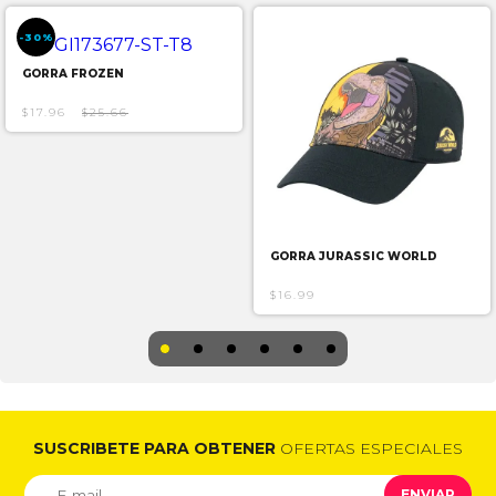
-30%
GORRA FROZEN
$17.96
$25.66
GORRA JURASSIC WORLD
$16.99
SUSCRIBETE PARA OBTENER
OFERTAS ESPECIALES
ENVIAR