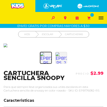


1700-VASARI (827274)
MIS PEDIDOS









COMPRA SEGURA
COMO COMPRAR
DEVOLUCIÓN SIN COSTO
ENVÍO GRATIS POR COMPRAS MAYORES A $30
KIDS
ESCOLAR
CARTUCHERAS
CARTUCHERA
$2.99
SENCILLA SNOOPY
Para que siempre lleve organizados sus utiles escolares en esta
Cartuchera sencilla de snoopy en color rosado - SKU ID: EPB176082-RS
Caracteristicas