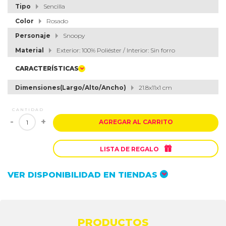
Tipo
Sencilla
Color
Rosado
Personaje
Snoopy
Material
Exterior: 100% Poliéster / Interior: Sin forro
CARACTERÍSTICAS
Dimensiones(Largo/Alto/Ancho)
21.8x11x1 cm
CANTIDAD
-
+
AGREGAR AL CARRITO

LISTA DE REGALO
VER DISPONIBILIDAD EN TIENDAS
PRODUCTOS