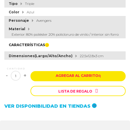
Tipo
Triple
Color
Azul
Personaje
Avengers
Material
Exterior: 80% poliéster 20% policloruro de vinilo / Interior: sin forro
CARACTERÍSTICAS
Dimensiones(Largo/Alto/Ancho)
22.5x12.8x3 cm
CANTIDAD
-
+
AGREGAR AL CARRITO
ຐ

LISTA DE REGALO
VER DISPONIBILIDAD EN TIENDAS