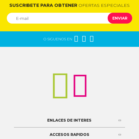
SUSCRIBETE PARA OBTENER
OFERTAS ESPECIALES
ENVIAR



O SIGUENOS EN


ENLACES DE INTERES
ACCESOS RAPIDOS