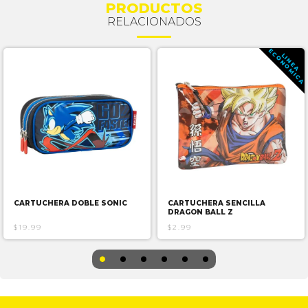
PRODUCTOS
RELACIONADOS
E
A
L
I
N
E
A
C
O
N
O
M
I
C
CARTUCHERA DOBLE SONIC
CARTUCHERA SENCILLA
DRAGON BALL Z
$19.99
$2.99