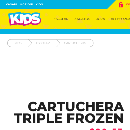

VASARI
MOZIONI
KIDS
CO
ESCOLAR
ZAPATOS
ROPA
ACCESORIO
KIDS
ESCOLAR
CARTUCHERAS
CARTUCHERA
TRIPLE FROZEN