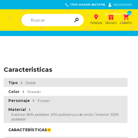
1700-VASARI (827274)


MIS PEDIDOS

CERRAR SESIÓN


ຐ

TIENDAS
REGALO
CARRITO
Caracteristicas
Tipo
Doble
Color
Rosado
Personaje
Frozen
Material
Exterior: 80% poliéster 20% policloruro de vinilo / Interior: 100%
poliéster
CARACTERÍSTICAS