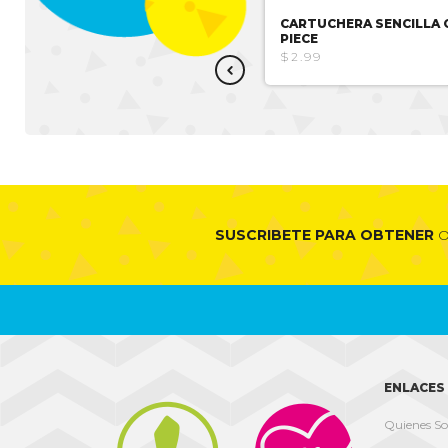
CARTUCHERA DOBLE KUROMI
CARTUCHERA SENCILLA 
PIECE
$18.25
$2.99
SUSCRIBETE PARA OBTENER
O
ENLACES 
Quienes S