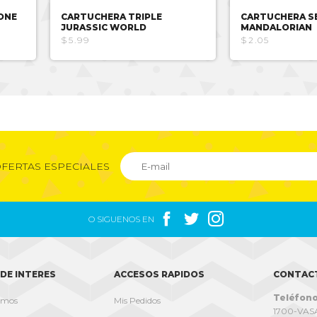
ONE
CARTUCHERA TRIPLE
CARTUCHERA SE
JURASSIC WORLD
MANDALORIAN
$5.99
$2.05
FERTAS ESPECIALES



O SIGUENOS EN
DE INTERES
ACCESOS RAPIDOS
CONTAC
Teléfono
omos
Mis Pedidos
1700-VASA