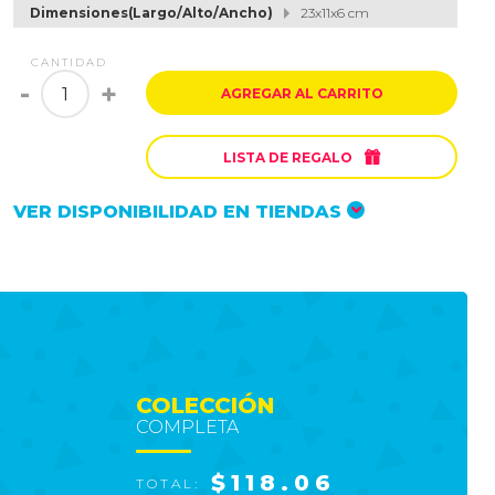
Dimensiones(Largo/Alto/Ancho)
23x11x6 cm
CANTIDAD
-
+
AGREGAR AL CARRITO

LISTA DE REGALO
VER DISPONIBILIDAD EN TIENDAS
COLECCIÓN
COMPLETA
$118.06
TOTAL: