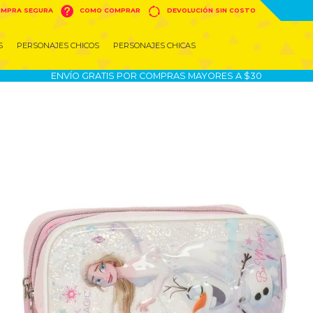


MPRA SEGURA
COMO COMPRAR
DEVOLUCIÓN SIN COSTO
S
PERSONAJES CHICOS
PERSONAJES CHICAS
ENVÍO GRATIS POR COMPRAS MAYORES A $30