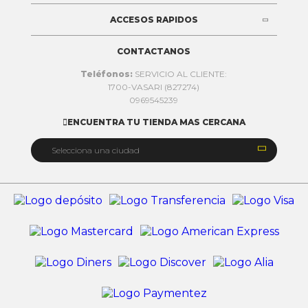
ACCESOS RAPIDOS
CONTACTANOS
Teléfonos:
SERVICIO AL CLIENTE:
1700-VASARI (827274)
0969545239
ENCUENTRA TU TIENDA MAS CERCANA


Selecciona una ciudad
Quito
Cuenca
Daule
Ibarra
Ambato
Riobamba