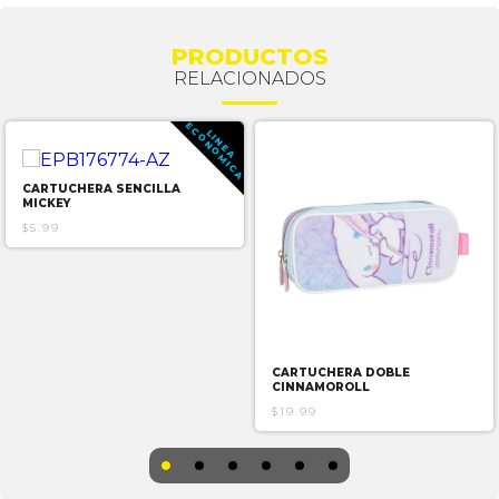
PRODUCTOS
RELACIONADOS
E
A
L
I
N
E
A
C
O
N
O
M
I
C
CARTUCHERA SENCILLA
MICKEY
$5.99
CARTUCHERA DOBLE
CINNAMOROLL
$19.99