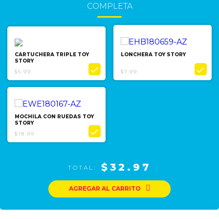
COMPLETA
CARTUCHERA TRIPLE TOY
LONCHERA TOY STORY
STORY


$5.99
$7.99
MOCHILA CON RUEDAS TOY
STORY

$18.99
$32.97
TOTAL:

AGREGAR AL CARRITO