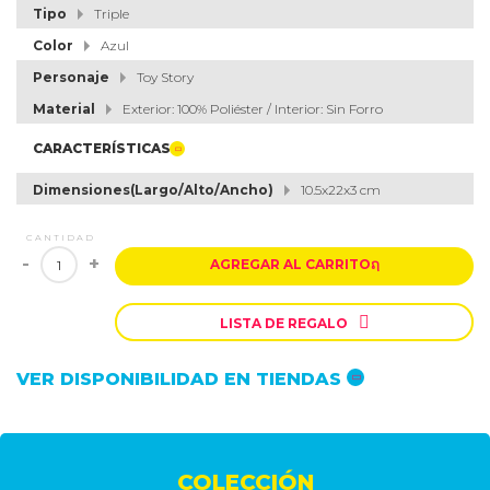
Tipo
Triple
Color
Azul
Personaje
Toy Story
Material
Exterior: 100% Poliéster / Interior: Sin Forro
CARACTERÍSTICAS
Dimensiones(Largo/Alto/Ancho)
10.5x22x3 cm
CANTIDAD
-
+
AGREGAR AL CARRITO
ຐ

LISTA DE REGALO
VER DISPONIBILIDAD EN TIENDAS
COLECCIÓN