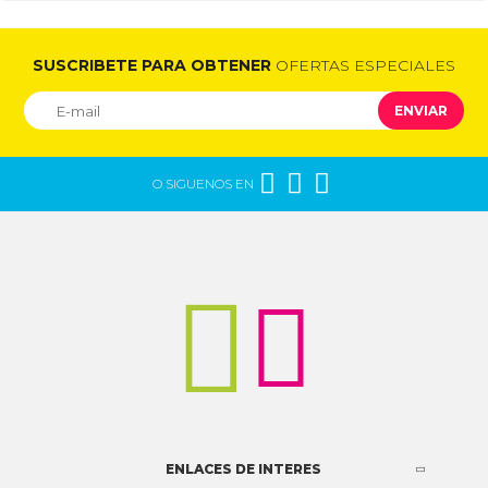
SUSCRIBETE PARA OBTENER
OFERTAS ESPECIALES
ENVIAR



O SIGUENOS EN


ENLACES DE INTERES