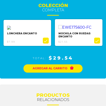
COLECCIÓN
COMPLETA
LONCHERA ENCANTO
MOCHILA CON RUEDAS
ENCANTO


$7.99
$21.55
$29.54
TOTAL:

AGREGAR AL CARRITO
PRODUCTOS
RELACIONADOS