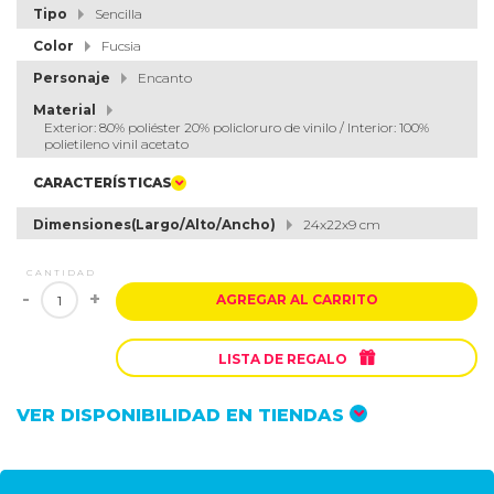
Tipo
Sencilla
Color
Fucsia
Personaje
Encanto
Material
Exterior: 80% poliéster 20% policloruro de vinilo / Interior: 100%
polietileno vinil acetato
CARACTERÍSTICAS
Dimensiones(Largo/Alto/Ancho)
24x22x9 cm
CANTIDAD
-
+
AGREGAR AL CARRITO

LISTA DE REGALO
VER DISPONIBILIDAD EN TIENDAS