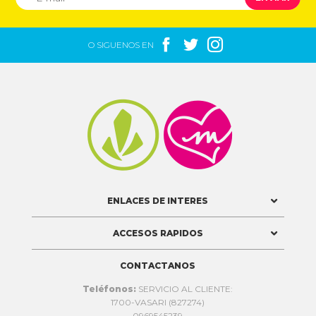



O SIGUENOS EN


ENLACES DE INTERES
ACCESOS RAPIDOS
CONTACTANOS
Teléfonos:
SERVICIO AL CLIENTE:
1700-VASARI (827274)
0969545239