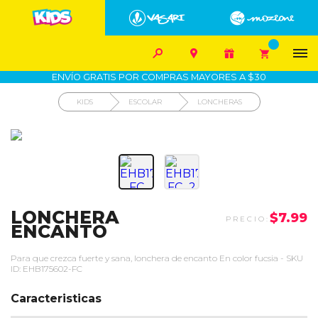


1700-VASARI (827274)
MIS PEDIDOS









COMPRA SEGURA
COMO COMPRAR
DEVOLUCIÓN SIN COSTO
ENVÍO GRATIS POR COMPRAS MAYORES A $30
KIDS
ESCOLAR
LONCHERAS
LONCHERA
$7.99
ENCANTO
Para que crezca fuerte y sana, lonchera de encanto En color fucsia - SKU
ID: EHB175602-FC
Caracteristicas