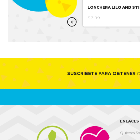
LONCHERA SPIDERMAN
LONCHERA LILO AND ST
$26.78
$7.99
SUSCRIBETE PARA OBTENER
O
ENLACES 
Quienes S