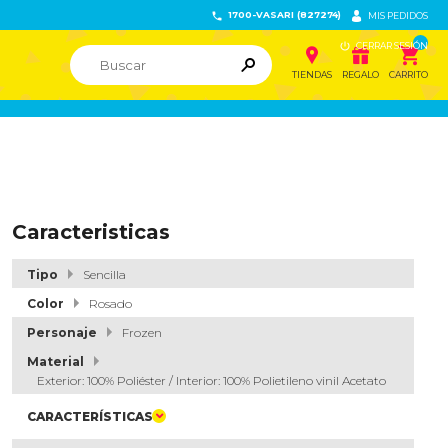
1700-VASARI (827274)


MIS PEDIDOS

CERRAR SESIÓN


ຐ

TIENDAS
REGALO
CARRITO
Caracteristicas
Tipo
Sencilla
Color
Rosado
Personaje
Frozen
Material
Exterior: 100% Poliéster / Interior: 100% Polietileno vinil Acetato
CARACTERÍSTICAS