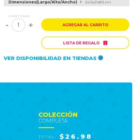
Dimensiones(Largo/Alto/Ancho)
24.5x21x8.5 cm
CANTIDAD
-
+
AGREGAR AL CARRITO

LISTA DE REGALO
VER DISPONIBILIDAD EN TIENDAS
COLECCIÓN
COMPLETA
$26.98
TOTAL: