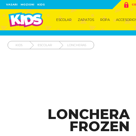

VASARI
MOZIONI
KIDS
CO
ESCOLAR
ZAPATOS
ROPA
ACCESORIO
KIDS
ESCOLAR
LONCHERAS
LONCHERA
FROZEN