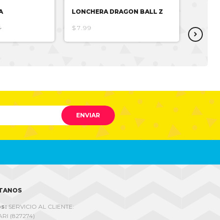
A
LONCHERA DRAGON BALL Z
LONCH
3
$7.99
$7.99
ENVIAR
TANOS
s:
SERVICIO AL CLIENTE:
RI (827274)