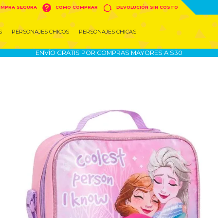


MPRA SEGURA
COMO COMPRAR
DEVOLUCIÓN SIN COSTO
S
PERSONAJES CHICOS
PERSONAJES CHICAS
ENVÍO GRATIS POR COMPRAS MAYORES A $30