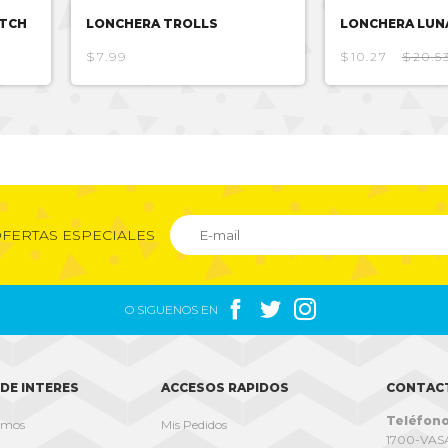
ITCH
LONCHERA TROLLS
LONCHERA LUN
$7.99
$10.27
$20.5
FERTAS ESPECIALES



O SIGUENOS EN
DE INTERES
ACCESOS RAPIDOS
CONTAC
Teléfono
omos
Mis Pedidos
1700-VASA