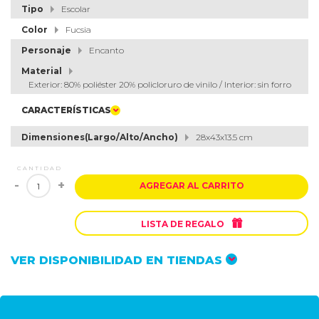
Tipo
Escolar
Color
Fucsia
Personaje
Encanto
Material
Exterior: 80% poliéster 20% policloruro de vinilo / Interior: sin forro
CARACTERÍSTICAS
Dimensiones(Largo/Alto/Ancho)
28x43x13.5 cm
CANTIDAD
-
+
AGREGAR AL CARRITO

LISTA DE REGALO
VER DISPONIBILIDAD EN TIENDAS