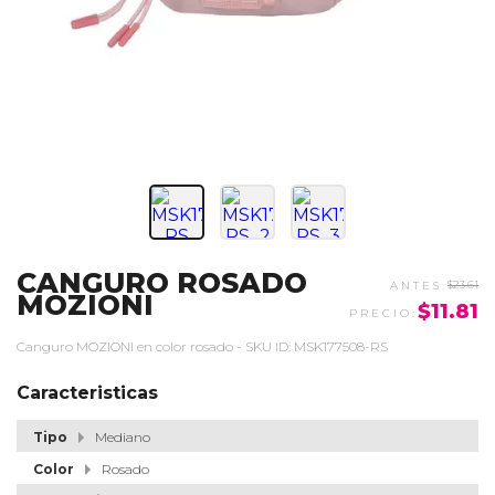
CANGURO ROSADO
$23.61
MOZIONI
$11.81
Canguro MOZIONI en color rosado - SKU ID: MSK177508-RS
Caracteristicas
Tipo
Mediano
Color
Rosado