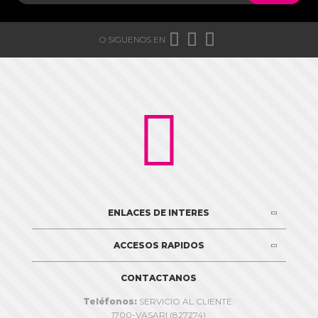



O SIGUENOS EN

ENLACES DE INTERES
ACCESOS RAPIDOS
CONTACTANOS
Teléfonos:
SERVICIO AL CLIENTE:
1700-VASARI (827274)