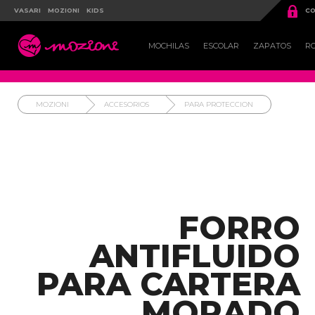

VASARI
MOZIONI
KIDS
CO

MOCHILAS
ESCOLAR
ZAPATOS
R
MOZIONI
ACCESORIOS
PARA PROTECCION
FORRO
ANTIFLUIDO
PARA CARTERA
MORADO