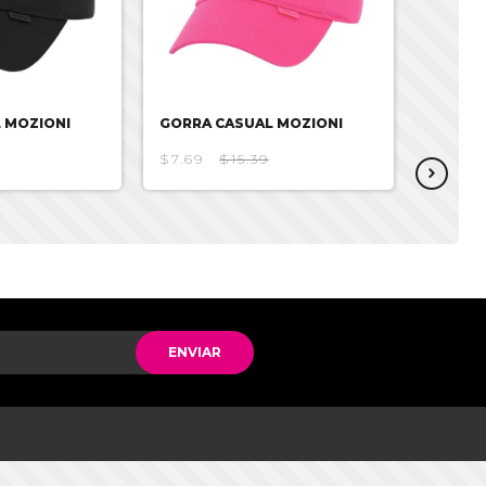
 MOZIONI
GORRA CASUAL MOZIONI
GORRA 
STITC
$7.69
$15.39
$20.53
ENVIAR