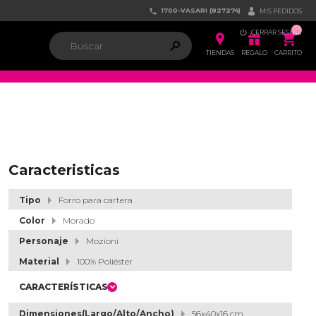
1700-VASARI (827274)


MIS PEDIDOS

CERRAR SESIÓN


ຐ

TIENDAS
REGALO
CARRITO
Caracteristicas
Tipo
Forro para cartera
Color
Morado
Personaje
Mozioni
Material
100% Poliéster
CARACTERÍSTICAS
Dimensiones(Largo/Alto/Ancho)
56x40x16 cm