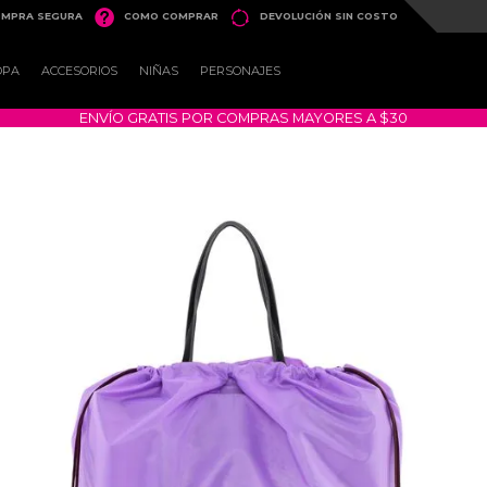


MPRA SEGURA
COMO COMPRAR
DEVOLUCIÓN SIN COSTO
OPA
ACCESORIOS
NIÑAS
PERSONAJES
ENVÍO GRATIS POR COMPRAS MAYORES A $30