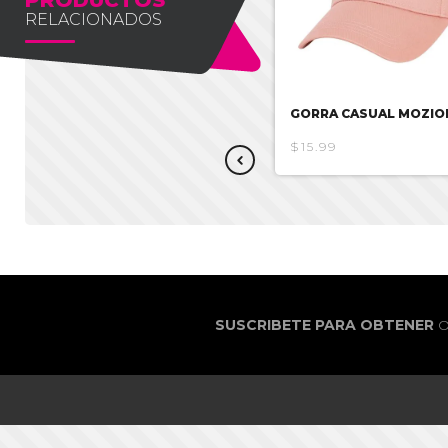
RELACIONADOS
GORRA GARFIELD
GORRA CASUAL MOZIO
$8.93
$17.85
$15.99
SUSCRIBETE PARA OBTENER
O