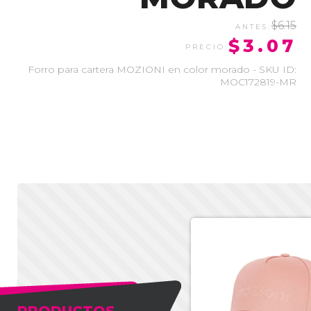
$6.15
$3.07
Forro para cartera MOZIONI en color morado - SKU ID:
MOC172819-MR
-50%
PRODUCTOS