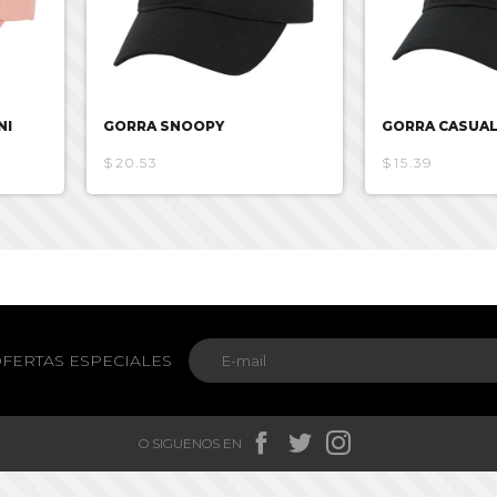
NI
GORRA SNOOPY
GORRA CASUAL
$20.53
$15.39
FERTAS ESPECIALES



O SIGUENOS EN