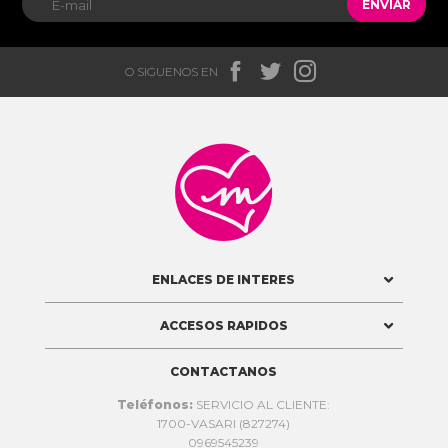
ENVIAR



O SIGUENOS EN

ENLACES DE INTERES
ACCESOS RAPIDOS
CONTACTANOS
Teléfonos:
SERVICIO AL CLIENTE:
1700-VASARI (827274)
0969545239