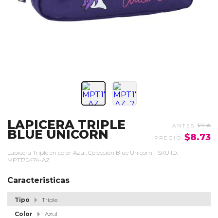
LAPICERA TRIPLE
$17.45
BLUE UNICORN
$8.73
Lapicera Triple en color Azul. Colección Blue Unicorn - SKU ID:
MPT170474-AZ
Caracteristicas
Tipo
Triple
Color
Azul