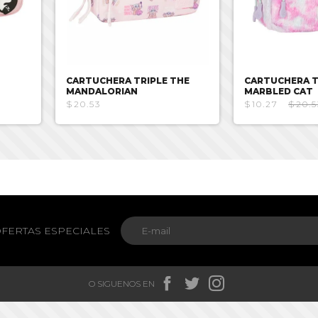
CARTUCHERA TRIPLE THE
CARTUCHERA TR
MANDALORIAN
MARBLED CAT
$20.53
$10.27
$20.5
FERTAS ESPECIALES



O SIGUENOS EN