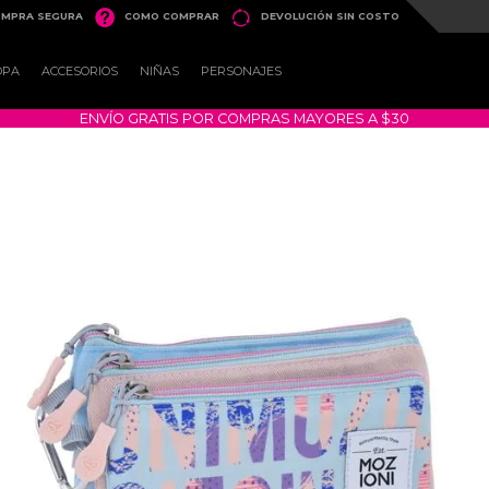


MPRA SEGURA
COMO COMPRAR
DEVOLUCIÓN SIN COSTO
OPA
ACCESORIOS
NIÑAS
PERSONAJES
ENVÍO GRATIS POR COMPRAS MAYORES A $30