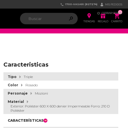
1700-VASARI (827274)


MIS PEDIDOS

CERRAR SESIÓN


ຐ

TIENDAS
REGALO
CARRITO
Caracteristicas
Tipo
Triple
Color
Rosado
Personaje
Mozioni
Material
Exterior: Poliéster 600 X 600 denier Impermeable Forro: 210 D
Poliéster
CARACTERÍSTICAS