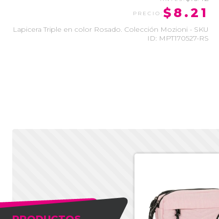
$8.21
Lapicera Triple en color Rosado. Colección Mozioni - SKU
ID: MPT170527-RS
PRODUCTOS