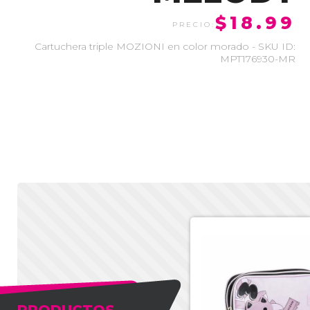
$18.99
Cartuchera triple MOZIONI en color morado - SKU ID:
MPT176930-MR
PRODUCTOS