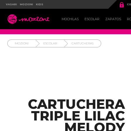

VASARI
MOZIONI
KIDS
CO

MOCHILAS
ESCOLAR
ZAPATOS
R
MOZIONI
ESCOLAR
CARTUCHERAS
CARTUCHERA
TRIPLE LILAC
MELODY