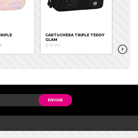
RIPLE
CARTUCHERA TRIPLE TEDDY
CARTUC
GLAM
PRINC
3
$18.99
$18.99
ENVIAR