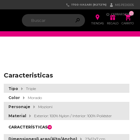
1700-VASARI (827274)


MIS PEDIDOS

CERRAR SESIÓN


ຐ

TIENDAS
REGALO
CARRITO
Caracteristicas
Tipo
Triple
Color
Morado
Personaje
Mozioni
Material
Exterior: 100% Nylon / Interior: 100% Poliéster
CARACTERÍSTICAS
Dimensiones(Largo/Alto/Ancho)
23x12x7 cm