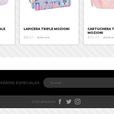
BLE
LAPICERA TRIPLE MOZIONI
CARTUCHERA T
MOZIONI
$8.21
$16.42
$10.27
$20.5
FERTAS ESPECIALES



O SIGUENOS EN