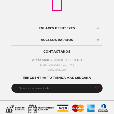

ENLACES DE INTERES
ACCESOS RAPIDOS
CONTACTANOS
Teléfonos:
SERVICIO AL CLIENTE:
1700-VASARI (827274)
0969545239
ENCUENTRA TU TIENDA MAS CERCANA


Selecciona una ciudad
Quito
Cuenca