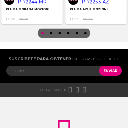
PLUMA MORADA MOZIONI
PLUMA AZUL MOZIONI
$2.56
$5.13
$1.02
$2.05
SUSCRIBETE PARA OBTENER
OFERTAS ESPECIALES
ENVIAR



O SIGUENOS EN