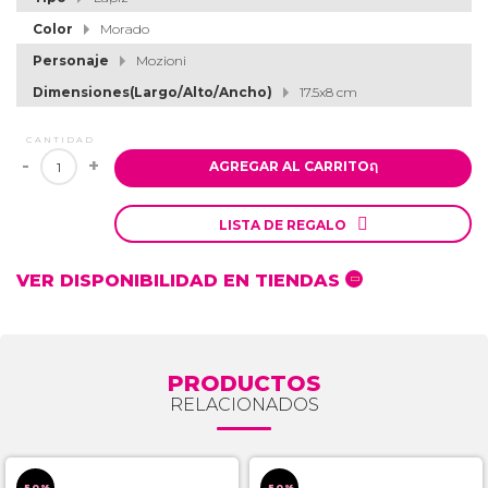
Color
Morado
Personaje
Mozioni
Dimensiones(Largo/Alto/Ancho)
17.5x8 cm
CANTIDAD
-
+
AGREGAR AL CARRITO
ຐ

LISTA DE REGALO
VER DISPONIBILIDAD EN TIENDAS
PRODUCTOS
RELACIONADOS
-50%
-50%