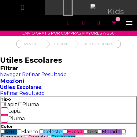


1700-VASARI (827274)
MIS PEDIDOS





COMPRA SEGURA
COMO COMPRAR
DEVOLUCIÓN SIN COSTO




ENVÍO GRATIS POR COMPRAS MAYORES A $30
MOZIONI
ESCOLAR
UTILES ESCOLARES
Utiles Escolares
Filtrar
Navegar
Refinar Resultado
Mozioni
Utiles Escolares
Refinar Resultado
Tipo
Lapiz
Pluma
Lapiz
Pluma
Color
Azul
Blanco
Celeste
Fucsia
Gris
Morado