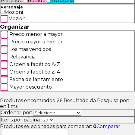
Plateado
Rosado
Turquesa
Personaje
Mozioni
Mozioni
Organizar
Precio menor a mayor
Precio mayor a menor
Los mas vendidos
Relevancia
Orden alfabético A-Z
Orden alfabético Z-A
Fecha de lanzamiento
Mayor descuento
Produtos encontrados:
26
Resultado da Pesquisa por:
en
1 ms
Ordenar por:
Itens por página:
Produtos selecionados para comparar:
0
Comparar