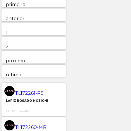
primeiro
anterior
1
2
próximo
último
-50%
LAPIZ ROSADO MOZIONI
$1.02
$2.05
-50%