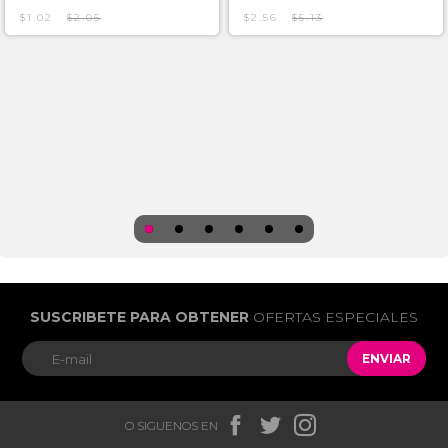
$1.02
$2.05
$2.56
$5.13
SUSCRIBETE PARA OBTENER
OFERTAS ESPECIALES
ENVIAR



O SIGUENOS EN