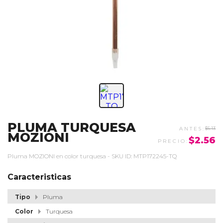
PLUMA TURQUESA
$5.13
MOZIONI
$2.56
Pluma MOZIONI en color turquesa - SKU ID: MTP172245-TQ
Caracteristicas
Tipo
Pluma
Color
Turquesa