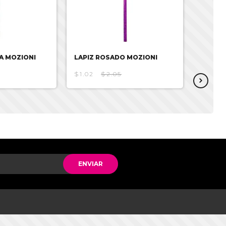
A MOZIONI
LAPIZ ROSADO MOZIONI
LAPIZ
$1.02
$2.05
$1.02
ENVIAR