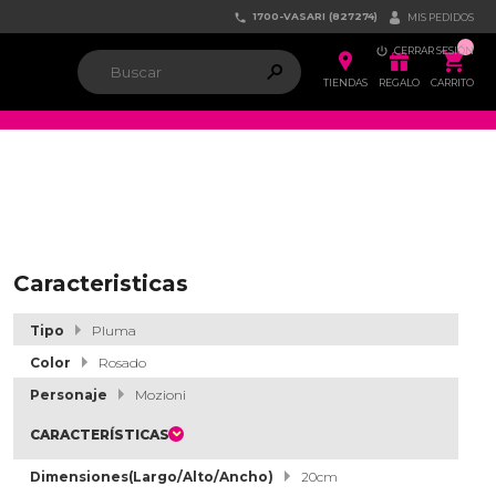
1700-VASARI (827274)


MIS PEDIDOS

CERRAR SESIÓN


ຐ

TIENDAS
REGALO
CARRITO
Caracteristicas
Tipo
Pluma
Color
Rosado
Personaje
Mozioni
CARACTERÍSTICAS
Dimensiones(Largo/Alto/Ancho)
20cm