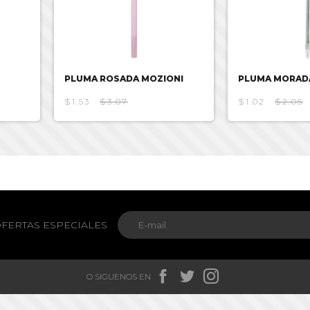
PLUMA ROSADA MOZIONI
PLUMA MORAD
$1.53
$3.07
$1.02
$2.05
FERTAS ESPECIALES



O SIGUENOS EN