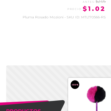
$2.05
$1.02
Pluma Rosado Mozioni - SKU ID: MTL170566-RS
-50%
-50%
PRODUCTOS