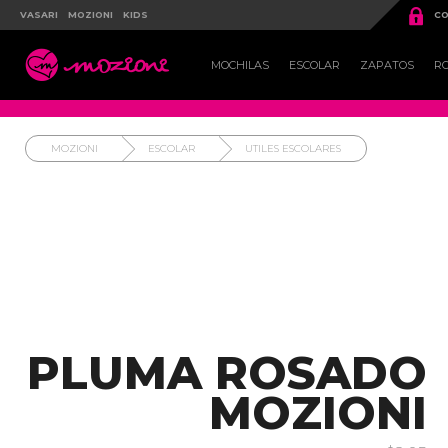

VASARI
MOZIONI
KIDS
CO

MOCHILAS
ESCOLAR
ZAPATOS
R
MOZIONI
ESCOLAR
UTILES ESCOLARES
PLUMA ROSADO
MOZIONI