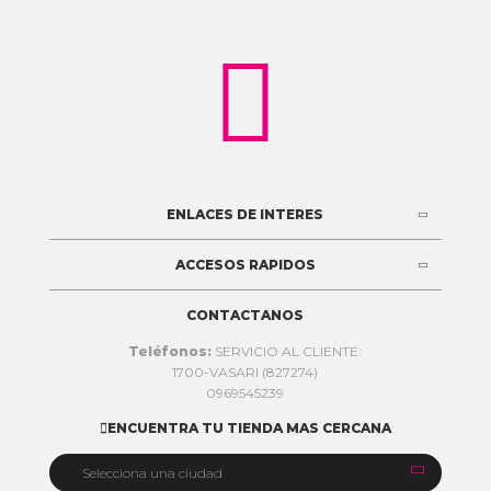

ENLACES DE INTERES
ACCESOS RAPIDOS
CONTACTANOS
Teléfonos:
SERVICIO AL CLIENTE:
1700-VASARI (827274)
0969545239
ENCUENTRA TU TIENDA MAS CERCANA


Selecciona una ciudad