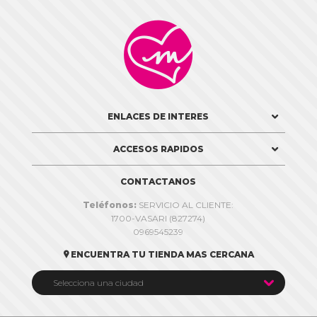

ENLACES DE INTERES
ACCESOS RAPIDOS
CONTACTANOS
Teléfonos:
SERVICIO AL CLIENTE:
1700-VASARI (827274)
0969545239
ENCUENTRA TU TIENDA MAS CERCANA


Selecciona una ciudad
Quito