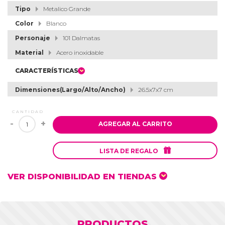
Tipo
Metalico Grande
Color
Blanco
Personaje
101 Dalmatas
Material
Acero inoxidable
CARACTERÍSTICAS
Dimensiones(Largo/Alto/Ancho)
26.5x7x7 cm
CANTIDAD
-
+
AGREGAR AL CARRITO

LISTA DE REGALO
VER DISPONIBILIDAD EN TIENDAS
PRODUCTOS