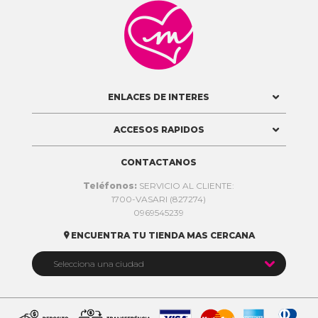

ENLACES DE INTERES
ACCESOS RAPIDOS
CONTACTANOS
Teléfonos:
SERVICIO AL CLIENTE:
1700-VASARI (827274)
0969545239
ENCUENTRA TU TIENDA MAS CERCANA


Selecciona una ciudad
Quito
Cuenca