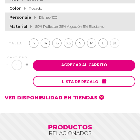
Color
Rosado
Personaje
Disney 100
Material
60% Poliester 35% Algodón 5% Elastano
12
14
16
XS
S
M
L
XL
TALLA
CANTIDAD
-
+
AGREGAR AL CARRITO

LISTA DE REGALO
VER DISPONIBILIDAD EN TIENDAS
PRODUCTOS
RELACIONADOS