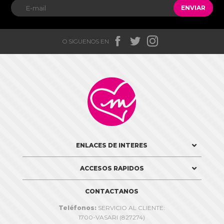
ENVIAR



O SIGUENOS EN

ENLACES DE INTERES
ACCESOS RAPIDOS
CONTACTANOS
Teléfonos:
SERVICIO AL CLIENTE:
1700-VASARI (827274)