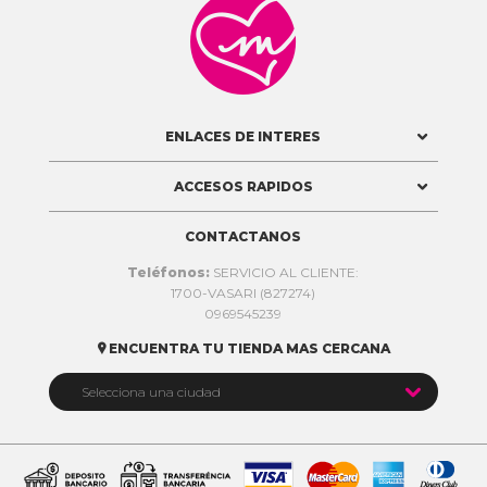

ENLACES DE INTERES
ACCESOS RAPIDOS
CONTACTANOS
Teléfonos:
SERVICIO AL CLIENTE:
1700-VASARI (827274)
0969545239
ENCUENTRA TU TIENDA MAS CERCANA


Selecciona una ciudad
Quito
Cuenca