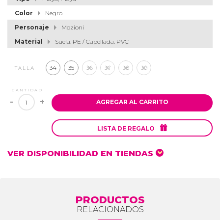
Color
Negro
Personaje
Mozioni
Material
Suela: PE / Capellada: PVC
34
35
36
37
38
39
TALLA
CANTIDAD
-
+
AGREGAR AL CARRITO

LISTA DE REGALO
VER DISPONIBILIDAD EN TIENDAS
PRODUCTOS
RELACIONADOS