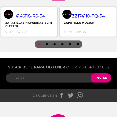
-70%
-70%
ZAPATILLAS HAVAIANAS SLIM
ZAPATILLA MOZIONI
GLITTER
$7.12
$23.74
$5.23
$17.45
SUSCRIBETE PARA OBTENER
OFERTAS ESPECIALES
ENVIAR



O SIGUENOS EN