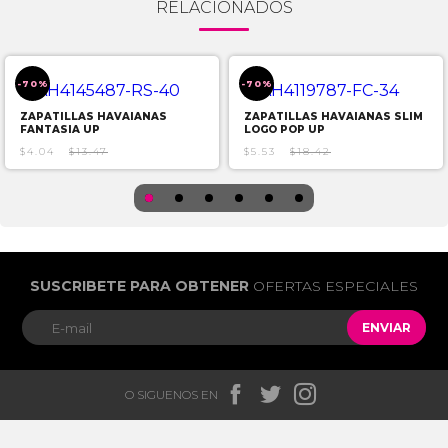
RELACIONADOS
-70%
-70%
ZAPATILLAS HAVAIANAS
ZAPATILLAS HAVAIANAS SLIM
FANTASIA UP
LOGO POP UP
$4.04
$13.47
$5.53
$18.42
SUSCRIBETE PARA OBTENER
OFERTAS ESPECIALES
ENVIAR



O SIGUENOS EN