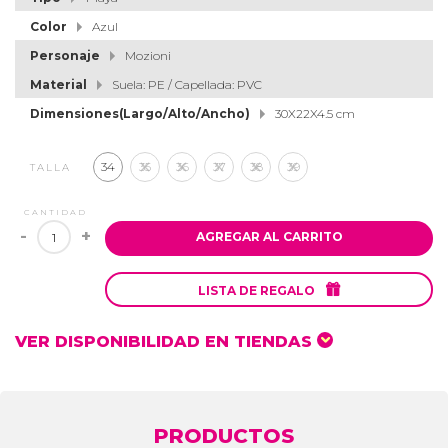
Color
Azul
Personaje
Mozioni
Material
Suela: PE / Capellada: PVC
Dimensiones(Largo/Alto/Ancho)
30X22X4.5 cm
34
35
36
37
38
39
TALLA
CANTIDAD
-
+
AGREGAR AL CARRITO

LISTA DE REGALO
VER DISPONIBILIDAD EN TIENDAS
PRODUCTOS