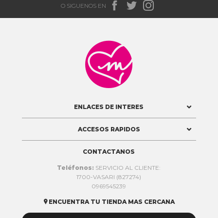



O SIGUENOS EN

ENLACES DE INTERES
ACCESOS RAPIDOS
CONTACTANOS
Teléfonos:
SERVICIO AL CLIENTE:
1700-VASARI (827274)
0969545239
ENCUENTRA TU TIENDA MAS CERCANA
