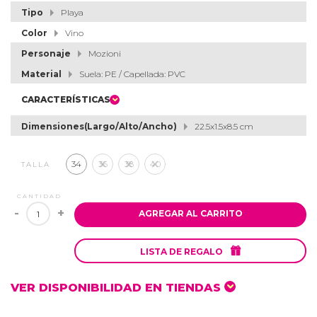
Tipo
Playa
Color
Vino
Personaje
Mozioni
Material
Suela: PE / Capellada: PVC
CARACTERÍSTICAS
Dimensiones(Largo/Alto/Ancho)
22.5x1.5x8.5 cm
34
36
38
40
TALLA
CANTIDAD
-
+
AGREGAR AL CARRITO

LISTA DE REGALO
VER DISPONIBILIDAD EN TIENDAS