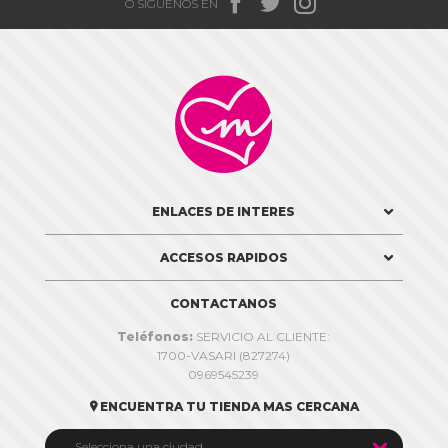



O SIGUENOS EN

ENLACES DE INTERES
ACCESOS RAPIDOS
CONTACTANOS
Teléfonos:
SERVICIO AL CLIENTE:
1700-VASARI (827274)
0969545239
ENCUENTRA TU TIENDA MAS CERCANA


Selecciona una ciudad