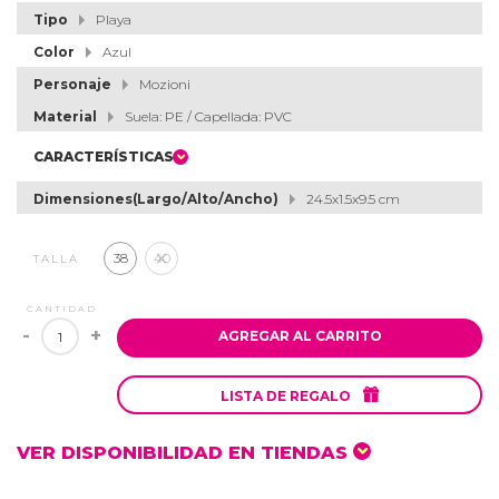
Tipo
Playa
Color
Azul
Personaje
Mozioni
Material
Suela: PE / Capellada: PVC
CARACTERÍSTICAS
Dimensiones(Largo/Alto/Ancho)
24.5x1.5x9.5 cm
38
40
TALLA
CANTIDAD
-
+
AGREGAR AL CARRITO

LISTA DE REGALO
VER DISPONIBILIDAD EN TIENDAS