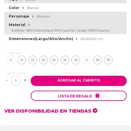
Color
Blanco
Personaje
Mozioni
Material
Exterior: 90% Poliuretano 10% Caucho / Suela: %100 Caucho
Dimensiones(Largo/Alto/Ancho)
32x20x11.2 cm
TALLA
30
31
32
33
34
35
36
37
38
39
CANTIDAD
-
+
AGREGAR AL CARRITO

LISTA DE REGALO
VER DISPONIBILIDAD EN TIENDAS