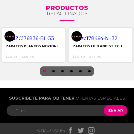
PRODUCTOS
RELACIONADOS
-30%
-30%
ZAPATOS BLANCOS MOZIONI
ZAPATOS LILO AND STITCH
$39.53
$56.46
$50.39
$71.99
SUSCRIBETE PARA OBTENER
OFERTAS ESPECIALES
ENVIAR



O SIGUENOS EN