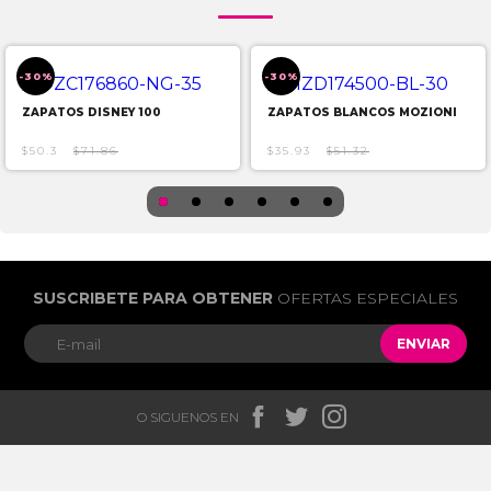
-30%
-30%
ZAPATOS DISNEY 100
ZAPATOS BLANCOS MOZIONI
$50.3
$71.86
$35.93
$51.32
SUSCRIBETE PARA OBTENER
OFERTAS ESPECIALES
ENVIAR



O SIGUENOS EN