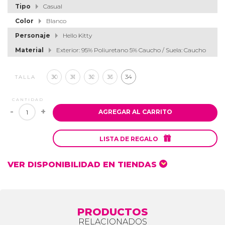
Tipo
Casual
Color
Blanco
Personaje
Hello Kitty
Material
Exterior: 95% Poliuretano 5% Caucho / Suela: Caucho
30
31
32
33
34
TALLA
CANTIDAD
-
+
AGREGAR AL CARRITO

LISTA DE REGALO
VER DISPONIBILIDAD EN TIENDAS
PRODUCTOS
RELACIONADOS