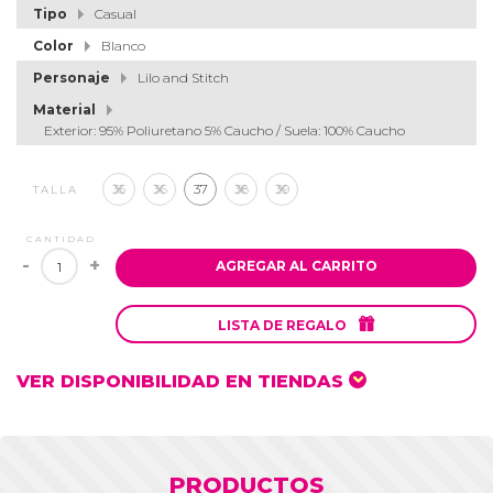
Tipo
Casual
Color
Blanco
Personaje
Lilo and Stitch
Material
Exterior: 95% Poliuretano 5% Caucho / Suela: 100% Caucho
35
36
37
38
39
TALLA
CANTIDAD
-
+
AGREGAR AL CARRITO

LISTA DE REGALO
VER DISPONIBILIDAD EN TIENDAS
PRODUCTOS