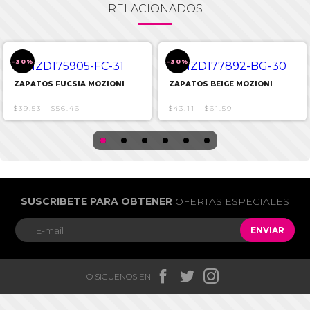
RELACIONADOS
-30%
-30%
ZAPATOS FUCSIA MOZIONI
ZAPATOS BEIGE MOZIONI
$39.53
$56.46
$43.11
$61.59
SUSCRIBETE PARA OBTENER
OFERTAS ESPECIALES
ENVIAR



O SIGUENOS EN