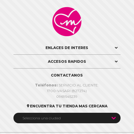

ENLACES DE INTERES
ACCESOS RAPIDOS
CONTACTANOS
Teléfonos:
SERVICIO AL CLIENTE:
1700-VASARI (827274)
0969545239
ENCUENTRA TU TIENDA MAS CERCANA


Selecciona una ciudad
Quito