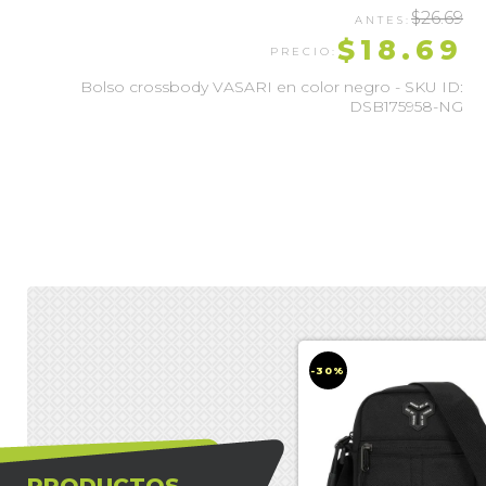
$26.69
$18.69
Bolso crossbody VASARI en color negro - SKU ID:
DSB175958-NG
-30%
-30%
PRODUCTOS