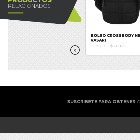
RELACIONADOS
BOLSO CROSSBODY
BOLSO CROSSBODY N
DEADPOOL
VASARI
$19.99
$28.56
$18.69
$26.69
SUSCRIBETE PARA OBTENER
O