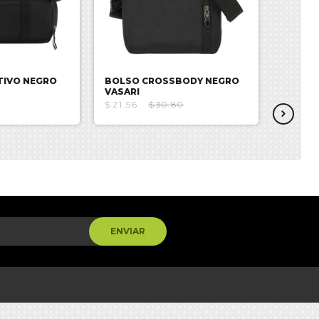
TIVO NEGRO
BOLSO CROSSBODY NEGRO
BOLSO
VASARI
DEADP
$21.56
$30.80
$26.59
ENVIAR