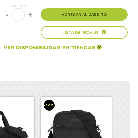
CANTIDAD
-
+
AGREGAR AL CARRITO

LISTA DE REGALO
VER DISPONIBILIDAD EN TIENDAS
-30%
-30%