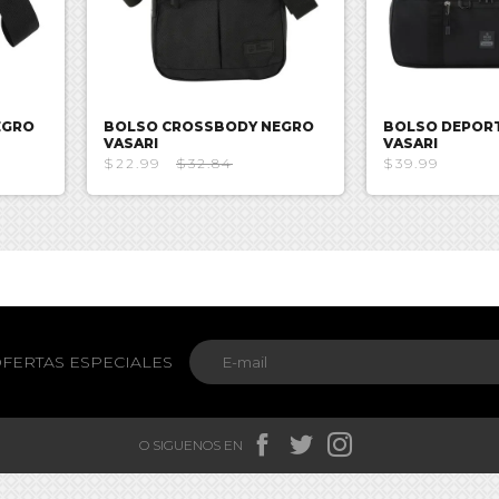
EGRO
BOLSO CROSSBODY NEGRO
BOLSO DEPOR
VASARI
VASARI
$22.99
$32.84
$39.99
FERTAS ESPECIALES



O SIGUENOS EN