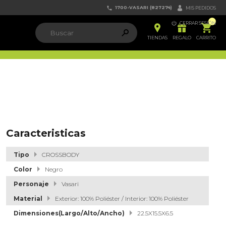
1700-VASARI (827274)


MIS PEDIDOS

CERRAR SESIÓN


ຐ

TIENDAS
REGALO
CARRITO
Caracteristicas
Tipo
CROSSBODY
Color
Negro
Personaje
Vasari
Material
Exterior: 100% Poliéster / Interior: 100% Poliéster
Dimensiones(Largo/Alto/Ancho)
22.5X15.5X6.5