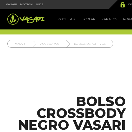


VASARI
MOZIONI
KIDS
CO
MOCHILAS
ESCOLAR
ZAPATOS
ROP
VASARI
ACCESORIOS
BOLSOS DEPORTIVOS
BOLSO
CROSSBODY
NEGRO VASARI