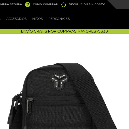


MPRA SEGURA
COMO COMPRAR
DEVOLUCIÓN SIN COSTO
A
ACCESORIOS
NIÑOS
PERSONAJES
ENVÍO GRATIS POR COMPRAS MAYORES A $30