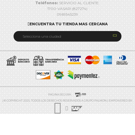
Teléfonos:
SERVICIO AL CLIENTE:
1700-VASARI (827274)
0969545239
ENCUENTRA TU TIENDA MAS CERCANA


Selecciona una ciudad
Quito
Cuenca
Daule
Ibarra
Ambato
PAGINA SEGURA:
| © COPYRIGHT 2025. TODOS LOS DERECHOS RESERVADOS A GRUPO PALMON | EMPOWERED BY:

Riobamba

Playas
Babahoyo