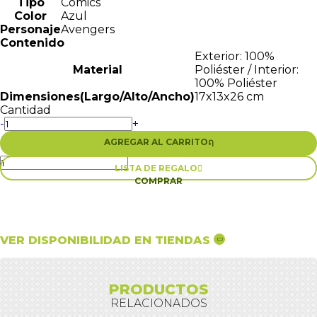
Tipo
Comics
Color
Azul
Personaje
Avengers
Contenido
Exterior: 100%
Material
Poliéster / Interior:
100% Poliéster
Dimensiones(Largo/Alto/Ancho)
17x13x26 cm
Cantidad
-
+
AGREGAR AL CARRITO
ຐ
LISTA DE REGALO

COMPRAR
VER DISPONIBILIDAD EN TIENDAS
PRODUCTOS
RELACIONADOS