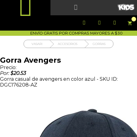


1700-VASARI (827274)
MIS PEDIDOS





COMPRA SEGURA
COMO COMPRAR
DEVOLUCIÓN SIN COST




ENVÍO GRATIS POR COMPRAS MAYORES A $30
VASARI
ACCESORIOS
GORRAS
Gorra Avengers
Precio:
Por:
$20.53
Gorra casual de avengers en color azul - SKU ID:
DGC176208-AZ