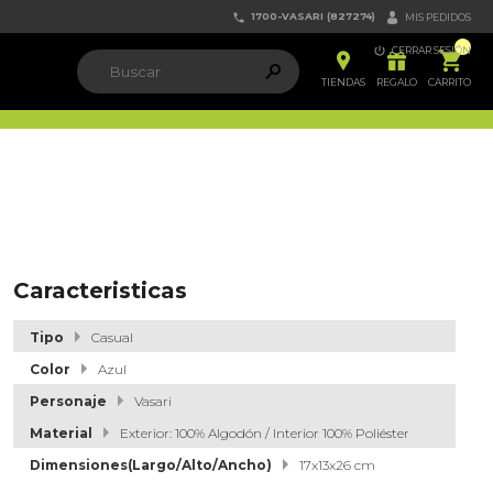
1700-VASARI (827274)


MIS PEDIDOS

CERRAR SESIÓN


ຐ

TIENDAS
REGALO
CARRITO
Caracteristicas
Tipo
Casual
Color
Azul
Personaje
Vasari
Material
Exterior: 100% Algodón / Interior 100% Poliéster
Dimensiones(Largo/Alto/Ancho)
17x13x26 cm