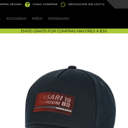


MPRA SEGURA
COMO COMPRAR
DEVOLUCIÓN SIN COSTO
A
ACCESORIOS
NIÑOS
PERSONAJES
ENVÍO GRATIS POR COMPRAS MAYORES A $30