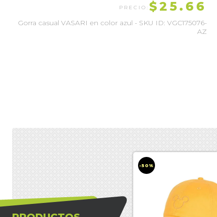
$25.66
Gorra casual VASARI en color azul - SKU ID: VGC175076-
AZ
-50%
PRODUCTOS