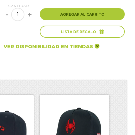
CANTIDAD
-
+
AGREGAR AL CARRITO

LISTA DE REGALO
VER DISPONIBILIDAD EN TIENDAS