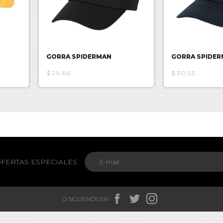
GORRA SPIDERMAN
GORRA SPIDE
$25.66
$20.53
FERTAS ESPECIALES



O SIGUENOS EN