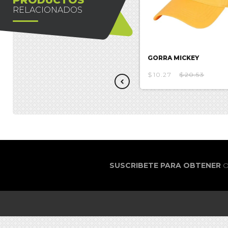
RELACIONADOS
GORRA CASUAL DEADPOOL
GORRA MICKEY
$22.31
$10.27
$20.53
SUSCRIBETE PARA OBTENER
O