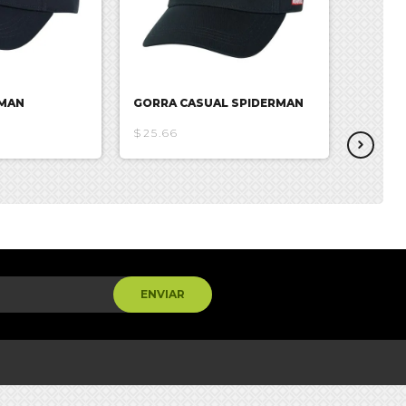
RMAN
GORRA CASUAL SPIDERMAN
GORRA
$25.66
$20.53
ENVIAR