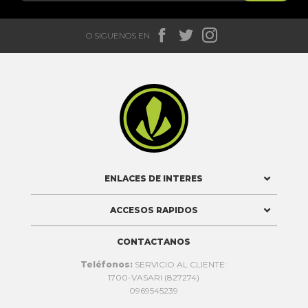



O SIGUENOS EN

ENLACES DE INTERES
ACCESOS RAPIDOS
CONTACTANOS
Teléfonos:
SERVICIO AL CLIENTE:
1700-VASARI (827274)
0969545239