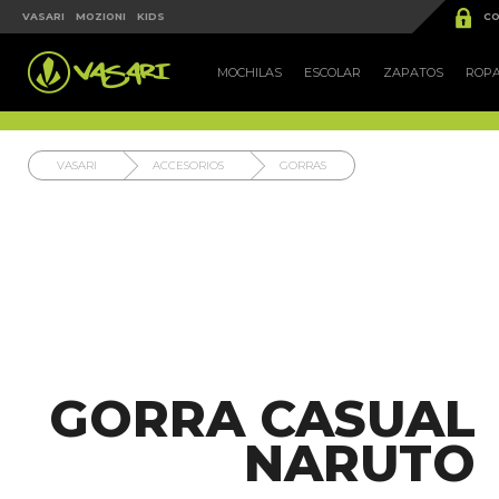


VASARI
MOZIONI
KIDS
CO
MOCHILAS
ESCOLAR
ZAPATOS
ROP
VASARI
ACCESORIOS
GORRAS
GORRA CASUAL
NARUTO