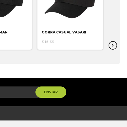
RMAN
GORRA CASUAL VASARI
GORRA
$15.39
$23.61
ENVIAR