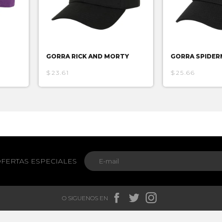
GORRA RICK AND MORTY
GORRA SPIDE
$23.61
$25.66
FERTAS ESPECIALES



O SIGUENOS EN