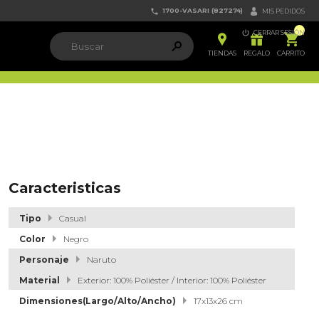
1700-VASARI (827274)


MIS PEDIDOS

CERRAR SESIÓN


ຐ

TIENDAS
REGALO
CARRITO
Caracteristicas
Tipo
Casual
Color
Negro
Personaje
Naruto
Material
Exterior: 100% Poliéster / Interior: 100% Poliéster
Dimensiones(Largo/Alto/Ancho)
17x13x26 cm