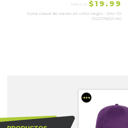
$19.99
Gorra casual de naruto en color negro - SKU ID:
DGC176201-NG
-50%
GORRA RICK AND MORTY
$17.85
PRODUCTOS