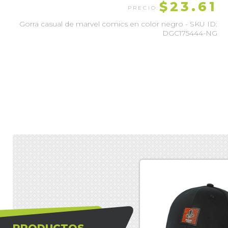
$23.61
Gorra casual de marvel comics en color negro - SKU ID:
DGC175444-NG
PRODUCTOS