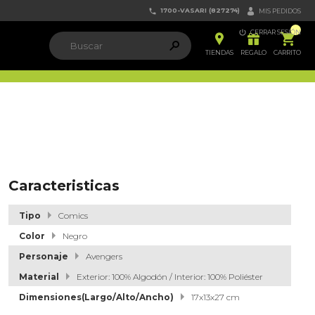
1700-VASARI (827274)


MIS PEDIDOS

CERRAR SESIÓN


ຐ

TIENDAS
REGALO
CARRITO
Caracteristicas
Tipo
Comics
Color
Negro
Personaje
Avengers
Material
Exterior: 100% Algodón / Interior: 100% Poliéster
Dimensiones(Largo/Alto/Ancho)
17x13x27 cm