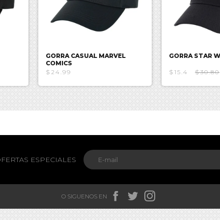
GORRA CASUAL MARVEL
GORRA STAR 
COMICS
$24.99
$15.4
$30.80
FERTAS ESPECIALES



O SIGUENOS EN