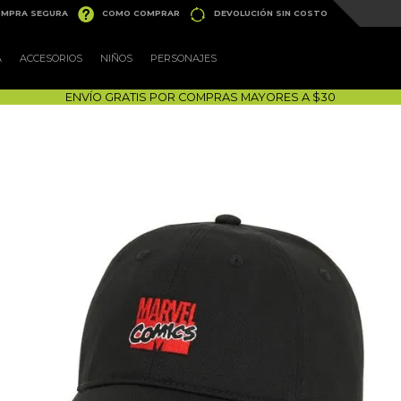


MPRA SEGURA
COMO COMPRAR
DEVOLUCIÓN SIN COSTO
A
ACCESORIOS
NIÑOS
PERSONAJES
ENVÍO GRATIS POR COMPRAS MAYORES A $30