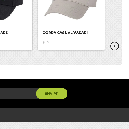
WARS
GORRA CASUAL VASARI
GORRA
$17.45
$20.53
ENVIAR