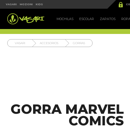


VASARI
MOZIONI
KIDS
CO
MOCHILAS
ESCOLAR
ZAPATOS
ROP
VASARI
ACCESORIOS
GORRAS
GORRA MARVEL
COMICS