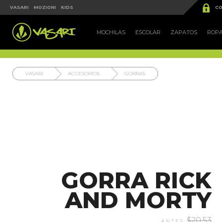


VASARI
MOZIONI
KIDS
CO
MOCHILAS
ESCOLAR
ZAPATOS
ROP
VASARI
ACCESORIOS
GORRAS
GORRA RICK
AND MORTY
$20.53