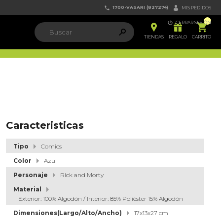
1700-VASARI (827274)


MIS PEDIDOS

CERRAR SESIÓN


ຐ

TIENDAS
REGALO
CARRITO
Caracteristicas
Tipo
Comics
Color
Azul
Personaje
Rick and Morty
Material
Exterior: 100% Algodón / Interior: 85% Poliéster 15% Algodón
Dimensiones(Largo/Alto/Ancho)
17x13x27 cm