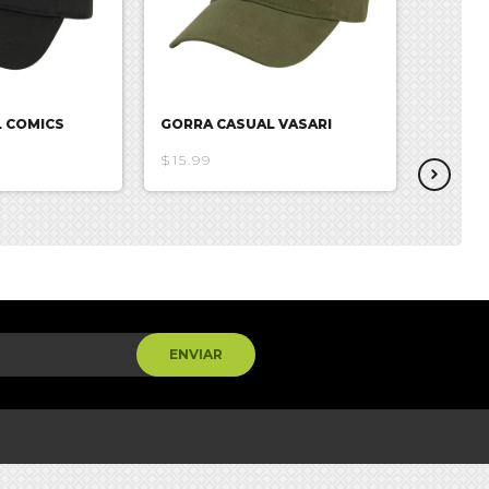
 COMICS
GORRA CASUAL VASARI
GORRA 
$15.99
$20.53
ENVIAR