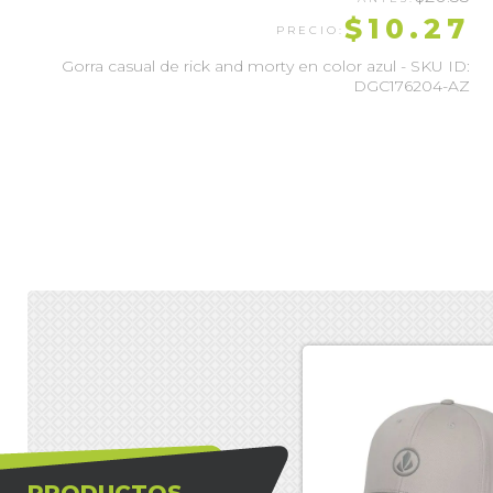
$10.27
Gorra casual de rick and morty en color azul - SKU ID:
DGC176204-AZ
PRODUCTOS