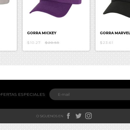
GORRA MICKEY
GORRA MARVEL
$10.27
$20.53
$23.61
FERTAS ESPECIALES



O SIGUENOS EN